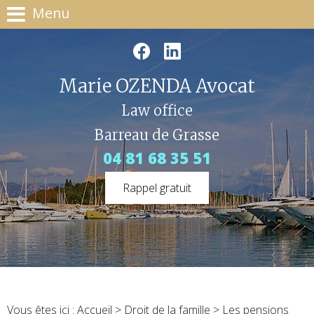
Menu
Marie OZENDA Avocat
Law office
Barreau de Grasse
04 81 68 35 51
Rappel gratuit
Vous êtes ici :
Accueil
>
Droit de la famille
> Les pensions