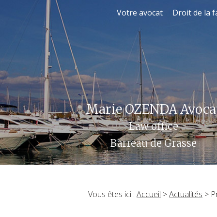
Votre avocat
Droit de la f
Marie OZENDA Avoca
Law office
Barreau de Grasse
Vous êtes ici :
Accueil
>
Actualités
> P