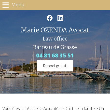
Menu
Marie OZENDA Avocat
Law office
Barreau de Grasse
04 81 68 35 51
Rappel gratuit
Vous êtes ici :
Accueil
>
Actualités
>
Droit de la famille
> Un